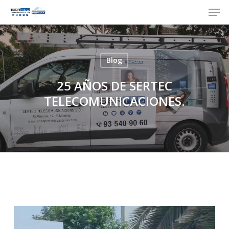
Men
Skip
to
Close
main
Menu
content
Blog
25 AÑOS DE SERTEC
TELECOMUNICACIONES.